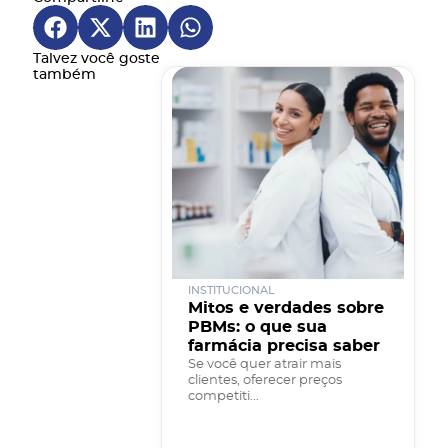
garantir que nenhuma
oportunidade de melhorar seus resultados
Talvez você goste
seja desperdiçada
também
INSTITUCIONAL
Mitos e verdades sobre
PBMs: o que sua
farmácia precisa saber
Se você quer atrair mais
clientes, oferecer preços
competiti...