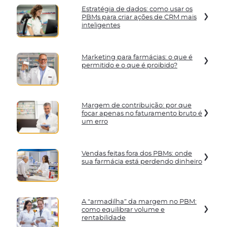
Estratégia de dados: como usar os
PBMs para criar ações de CRM mais
inteligentes
Marketing para farmácias: o que é
permitido e o que é proibido?
Margem de contribuição: por que
focar apenas no faturamento bruto é
um erro
Vendas feitas fora dos PBMs: onde
sua farmácia está perdendo dinheiro
A “armadilha” da margem no PBM:
como equilibrar volume e
rentabilidade