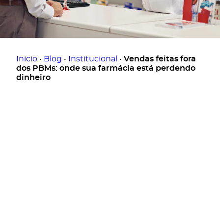
15/04/2026
ANTERIOR
PRÓXIMO
A “armadilha” da margem no PBM: como equilibrar volume e rentabilidade
Margem de contribuição: por que focar apenas no faturamento bruto é um erro
Inicio
•
Blog
•
Institucional
•
Vendas feitas fora
dos PBMs: onde sua farmácia está perdendo
dinheiro
Artigo escrito por:
Portal da Drogaria
O ponto de encontro do setor farmacêutico
PBMs
E
aqui vai um ponto importante